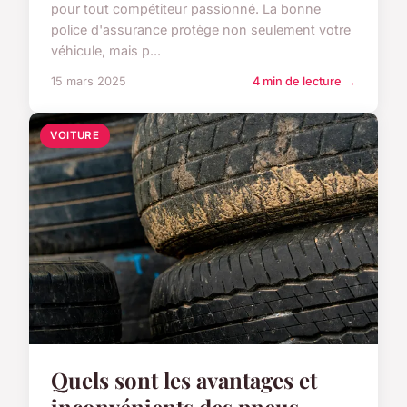
pour tout compétiteur passionné. La bonne
police d'assurance protège non seulement votre
véhicule, mais p...
15 mars 2025
4 min de lecture →
VOITURE
Quels sont les avantages et