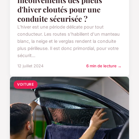
inconvénients des pneus
d'hiver cloutés pour une
conduite sécurisée ?
L'hiver est une période délicate pour tout
conducteur. Les routes s'habillent d'un manteau
blanc, la neige et le verglas rendent la conduite
plus périlleuse. Il est donc primordial, pour votre
sécurit...
12 juillet 2024
6 min de lecture →
VOITURE