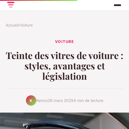
Accueil
›
Voiture
VOITURE
Teinte des vitres de voiture :
styles, avantages et
législation
Kenzo
26 mars 2025
4 min de lecture
K