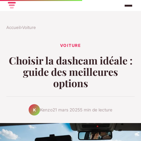
Accueil
›
Voiture
VOITURE
Choisir la dashcam idéale :
guide des meilleures
options
Kenzo
21 mars 2025
5 min de lecture
K