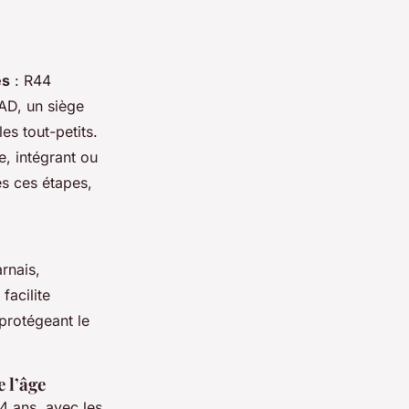
es
: R44
uAD, un siège
es tout-petits.
, intégrant ou
s ces étapes,
arnais,
facilite
 protégeant le
e l’âge
4 ans, avec les