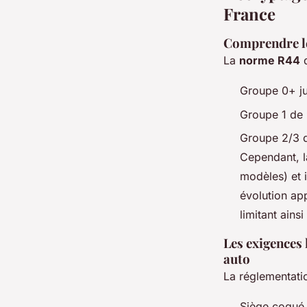
France
Comprendre les
La
norme R44
d
Groupe 0+ ju
Groupe 1 de 
Groupe 2/3 d
Cependant, 
modèles) et 
évolution app
limitant ains
Les exigences l
auto
La réglementatio
Siège coqué 