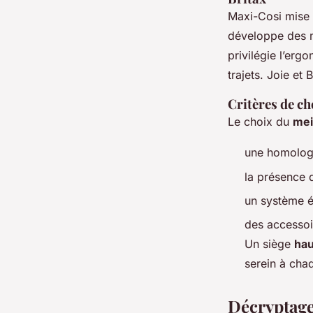
Maxi-Cosi mise s
développe des m
privilégie l’er
trajets. Joie et
Critères de ch
Le choix du
mei
une homologa
la présence d
un système év
des accessoi
Un siège
ha
serein à cha
Décryptage