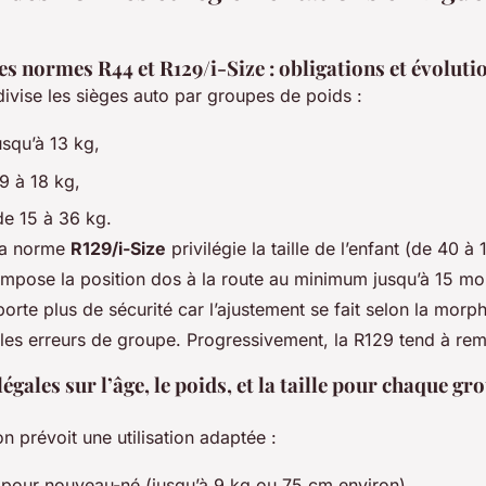
 normes R44 et R129/i-Size : obligations et évolutio
ivise les sièges auto par groupes de poids :
squ’à 13 kg,
9 à 18 kg,
e 15 à 36 kg.
la norme
R129/i-Size
privilégie la taille de l’enfant (de 40 à
impose la position dos à la route au minimum jusqu’à 15 moi
orte plus de sécurité car l’ajustement se fait selon la morph
i les erreurs de groupe. Progressivement, la R129 tend à re
égales sur l’âge, le poids, et la taille pour chaque gr
n prévoit une utilisation adaptée :
pour nouveau-né (jusqu’à 9 kg ou 75 cm environ),