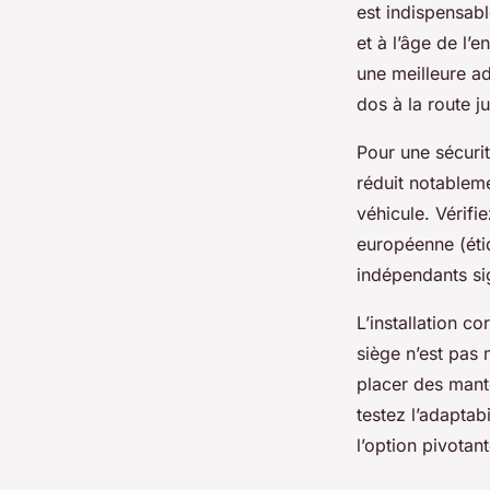
est indispensabl
et à l’âge de l’
une meilleure a
dos à la route j
Pour une sécurit
réduit notableme
véhicule. Vérifi
européenne (éti
indépendants sig
L’installation c
siège n’est pas 
placer des mante
testez l’adaptab
l’option pivotan