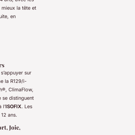
mieux la tête et
ite, en
rs
 s’appuyer sur
e la R129/i-
h®, ClimaFlow,
 se distinguent
 l’
ISOFIX
. Les
 12 ans.
t, Joie,