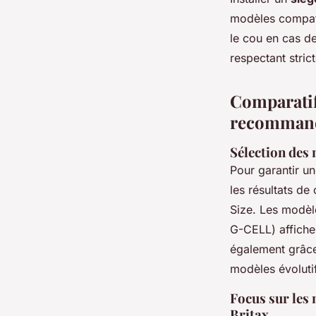
modèles compatib
le cou en cas de
respectant strict
Comparatif
recomman
Sélection des m
Pour garantir u
les résultats d
Size. Les modè
G-CELL) affichen
également grâce 
modèles évolutif
Focus sur les 
Britax