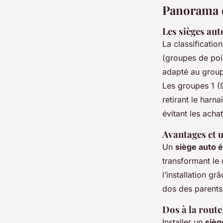
Panorama d
Les sièges aut
La classificatio
(groupes de poid
adapté au groupe
Les groupes 1 (
retirant le harn
évitant les achat
Avantages et u
Un
siège auto é
transformant le 
l’installation g
dos des parents 
Dos à la route
Installer un
sièg