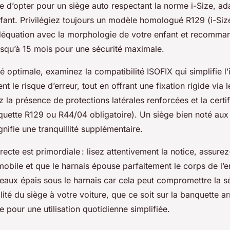
e d’opter pour un siège auto respectant la norme i-Size, adap
enfant. Privilégiez toujours un modèle homologué R129 (i-Siz
déquation avec la morphologie de votre enfant et recomma
usqu’à 15 mois pour une sécurité maximale.
é optimale, examinez la compatibilité ISOFIX qui simplifie l’i
nt le risque d’erreur, tout en offrant une fixation rigide via
ez la présence de protections latérales renforcées et la certif
quette R129 ou R44/04 obligatoire). Un siège bien noté aux
nifie une tranquillité supplémentaire.
orrecte est primordiale : lisez attentivement la notice, assure
mobile et que le harnais épouse parfaitement le corps de l’e
aux épais sous le harnais car cela peut compromettre la sé
ilité du siège à votre voiture, que ce soit sur la banquette a
te pour une utilisation quotidienne simplifiée.