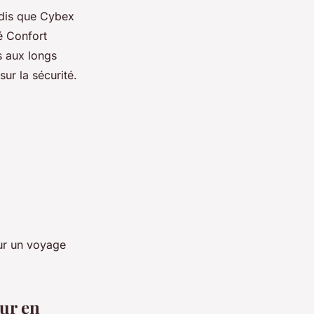
andis que Cybex
é Confort
s aux longs
ur la sécurité.
ur un voyage
ur en