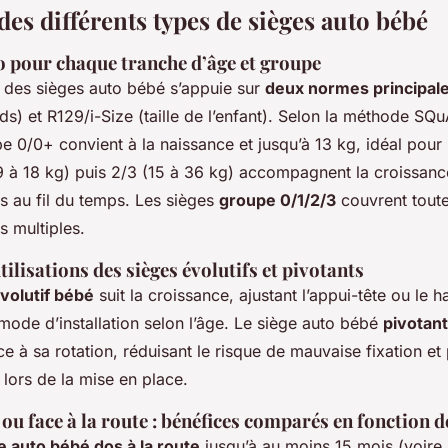
es différents types de sièges auto bébé
o pour chaque tranche d’âge et groupe
n des sièges auto bébé s’appuie sur
deux normes principal
s) et R129/i-Size (taille de l’enfant). Selon la méthode SQ
 0/0+ convient à la naissance et jusqu’à 13 kg, idéal pour l
9 à 18 kg) puis 2/3 (15 à 36 kg) accompagnent la croissance
ais au fil du temps. Les sièges
groupe 0/1/2/3
couvrent toute
s multiples.
tilisations des sièges évolutifs et pivotants
volutif bébé
suit la croissance, ajustant l’appui-tête ou le h
mode d’installation selon l’âge. Le siège auto bébé
pivotant
râce à sa rotation, réduisant le risque de mauvaise fixation et
lors de la mise en place.
 ou face à la route : bénéfices comparés en fonction d
e auto bébé dos à la route
jusqu’à au moins 15 mois (voire 