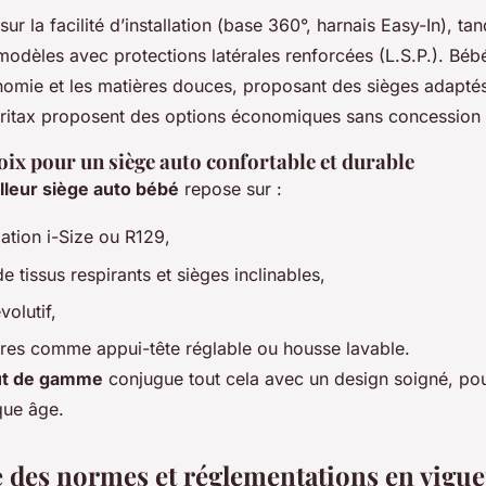
ur la facilité d’installation (base 360°, harnais Easy-In), t
odèles avec protections latérales renforcées (L.S.P.). Béb
gonomie et les matières douces, proposant des sièges adapté
 Britax proposent des options économiques sans concession s
oix pour un siège auto confortable et durable
lleur siège auto bébé
repose sur :
tion i-Size ou R129,
e tissus respirants et sièges inclinables,
olutif,
res comme appui-tête réglable ou housse lavable.
ut de gamme
conjugue tout cela avec un design soigné, po
que âge.
 des normes et réglementations en vigue