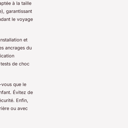
tée à la taille
e), garantissant
ndant le voyage
nstallation et
 les ancrages du
ication
 tests de choc
z-vous que le
nfant. Évitez de
curité. Enfin,
rrière ou avec