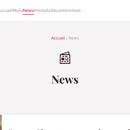
Accueil
Moto
News
Produits
Sécurité
Voiture
Accueil
› News
📰
News