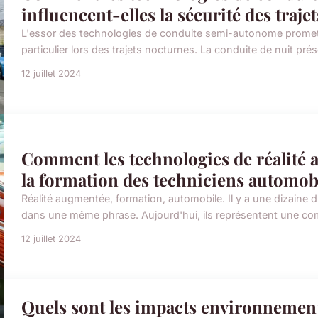
influencent-elles la sécurité des traj
L'essor des technologies de conduite semi-autonome promet 
particulier lors des trajets nocturnes. La conduite de nuit prése
12 juillet 2024
Comment les technologies de réalité 
la formation des techniciens automob
Réalité augmentée, formation, automobile. Il y a une dizaine 
dans une même phrase. Aujourd'hui, ils représentent une com
12 juillet 2024
Quels sont les impacts environnemen