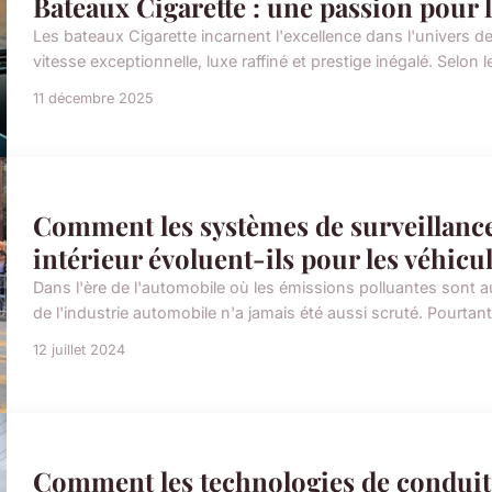
Bateaux Cigarette : une passion pour la
Les bateaux Cigarette incarnent l'excellence dans l'univers de
vitesse exceptionnelle, luxe raffiné et prestige inégalé. Selo
11 décembre 2025
Comment les systèmes de surveillance d
intérieur évoluent-ils pour les véhicu
Dans l'ère de l'automobile où les émissions polluantes sont 
de l'industrie automobile n'a jamais été aussi scruté. Pourtant
12 juillet 2024
Comment les technologies de condui