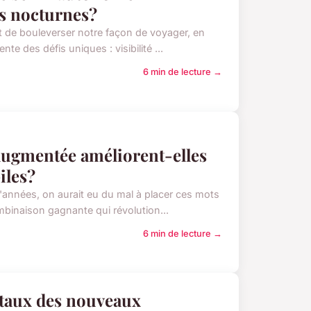
ets nocturnes?
de bouleverser notre façon de voyager, en
nte des défis uniques : visibilité ...
6 min de lecture →
augmentée améliorent-elles
iles?
d'années, on aurait eu du mal à placer ces mots
binaison gagnante qui révolution...
6 min de lecture →
taux des nouveaux