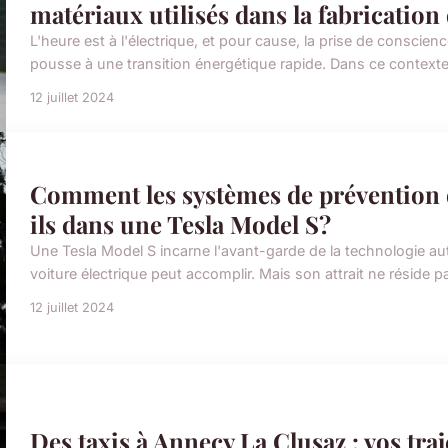
matériaux utilisés dans la fabrication
L'heure est à l'électrique, et pour cause, la prise de conscie
pousse à une transition énergétique rapide. Dans ce contexte, 
12 juillet 2024
Comment les systèmes de prévention d
ils dans une Tesla Model S?
Une Tesla Model S incarne l'avant-garde de la technologie au
voiture électrique peut accomplir. Mais son attrait ne réside 
12 juillet 2024
Des taxis à Annecy La Clusaz : vos traje