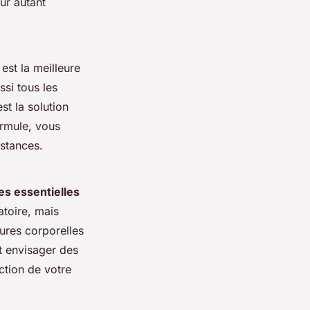
ur autant
est la meilleure
ssi tous les
t la solution
ormule, vous
nstances.
es essentielles
atoire, mais
ures corporelles
t envisager des
nction de votre