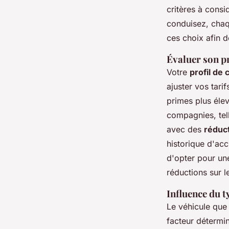
critères à cons
conduisez, chaq
ces choix afin 
Évaluer son p
Votre
profil de
ajuster vos tari
primes plus éle
compagnies, tel
avec des
réduc
historique d'acc
d'opter pour un
réductions sur l
Influence du t
Le véhicule que
facteur détermi