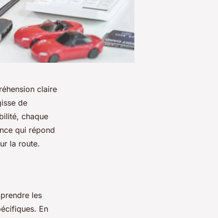
éhension claire
gisse de
ilité, chaque
ance qui répond
ur la route.
mprendre les
écifiques. En