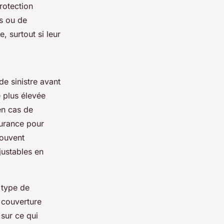
rotection
s ou de
, surtout si leur
e sinistre avant
 plus élevée
en cas de
surance pour
souvent
justables en
 type de
e couverture
 sur ce qui