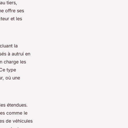
u tiers,
ne offre ses
teur et les
cluant la
és à autrui en
n charge les
 Ce type
ur, où une
ies étendues.
ires comme le
res de véhicules