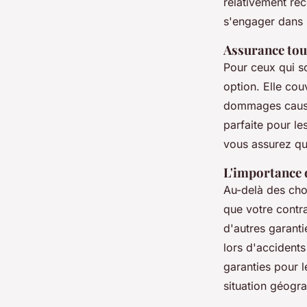
relativement ré
s'engager dans 
Assurance tou
Pour ceux qui so
option. Elle cou
dommages causés
parfaite pour le
vous assurez qu
L'importance d
Au-delà des choi
que votre contra
d'autres garant
lors d'accident
garanties pour l
situation géogra