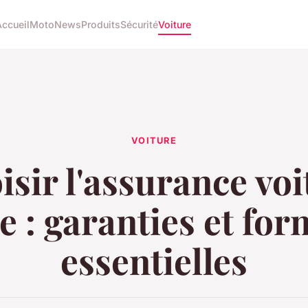
Accueil
Moto
News
Produits
Sécurité
Voiture
VOITURE
isir l'assurance voi
e : garanties et fo
essentielles