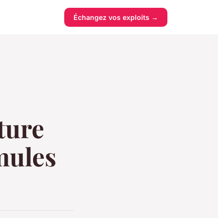
Échangez vos exploits →
ture
rmules