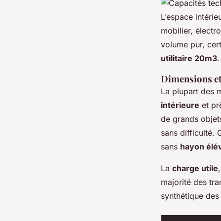
L’espace intéri
mobilier, élect
volume pur, cert
utilitaire 20m3
.
Dimensions et
La plupart des 
intérieure
et pr
de grands objets
sans difficulté.
sans
hayon élé
La
charge utile
majorité des tr
synthétique des 