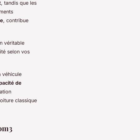
t
, tandis que les
ements
ue
, contribue
n véritable
lité selon vos
n véhicule
pacité de
ation
oiture classique
20m3