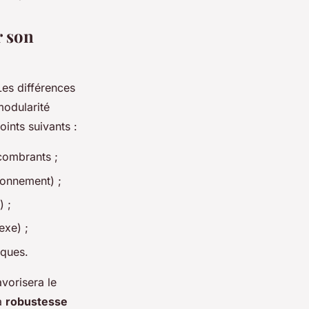
r son
Les différences
modularité
ints suivants :
combrants ;
ionnement) ;
) ;
exe) ;
iques.
vorisera le
la
robustesse