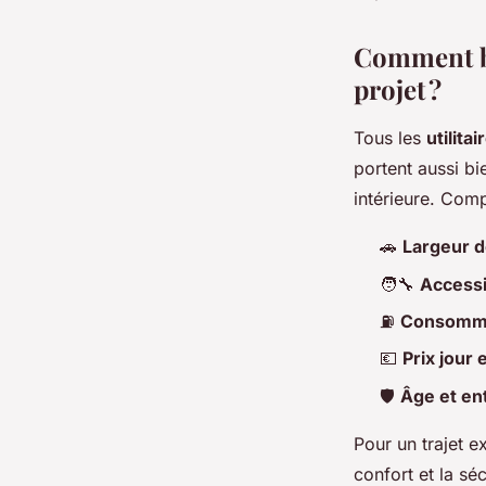
Comment bi
projet ?
Tous les
utilita
portent aussi bi
intérieure. Com
🚗
Largeur d
🧑‍🔧
Accessi
⛽
Consomm
💶
Prix jour
🛡️
Âge et ent
Pour un trajet 
confort et la sé