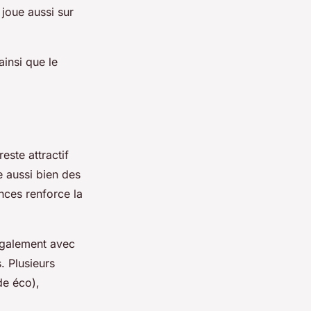
joue aussi sur
ainsi que le
este attractif
e aussi bien des
nces renforce la
également avec
. Plusieurs
de éco),