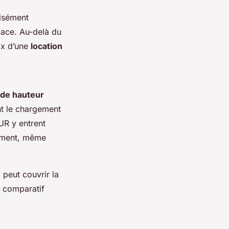
isément
cace. Au-delà du
oix d’une
location
 de hauteur
nt le chargement
EUR y entrent
lement, même
 peut couvrir la
u comparatif