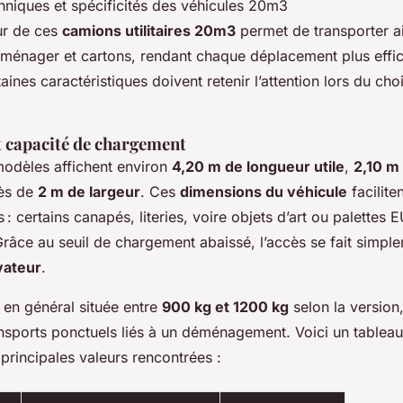
eur de ces
camions utilitaires 20m3
permet de transporter a
roménager et cartons, rendant chaque déplacement plus effi
aines caractéristiques doivent retenir l’attention lors du ch
 capacité de chargement
modèles affichent environ
4,20 m de longueur utile
,
2,10 m
ès de
2 m de largeur
. Ces
dimensions du véhicule
facilite
 : certains canapés, literies, voire objets d’art ou palettes 
 Grâce au seuil de chargement abaissé, l’accès se fait simp
vateur
.
, en général située entre
900 kg et 1200 kg
selon la version,
ansports ponctuels liés à un déménagement. Voici un tablea
principales valeurs rencontrées :