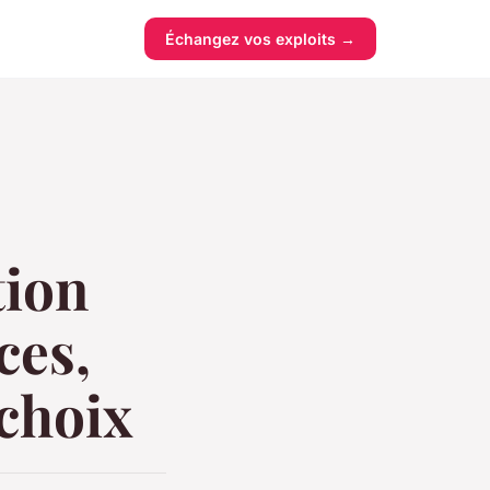
Échangez vos exploits →
tion
ces,
 choix