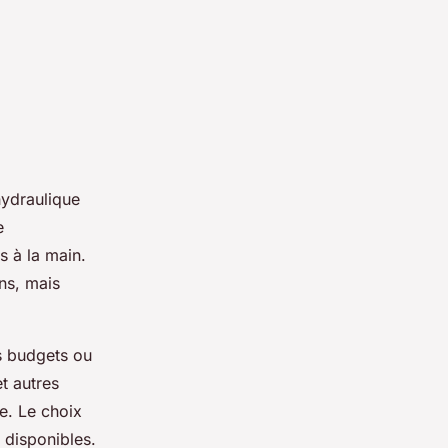
hydraulique
e
s à la main.
ns, mais
s budgets ou
t autres
e. Le choix
 disponibles.