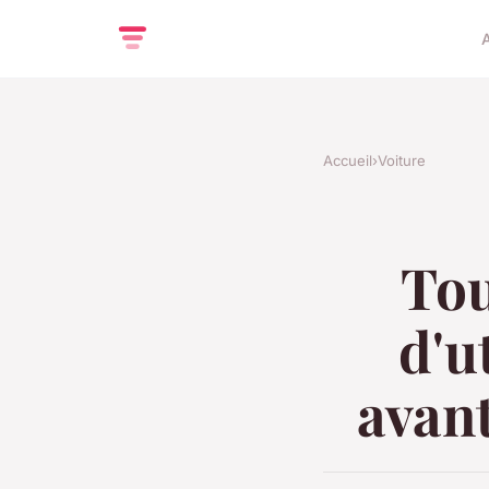
Accueil
›
Voiture
Tou
d'u
avant