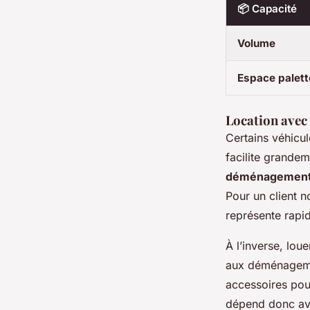
📦 Capacité
Volume
Espace palett
Location avec 
Certains véhicu
facilite grande
déménagements 
Pour un client n
représente rapi
À l’inverse, lou
aux déménagement
accessoires pou
dépend donc ava