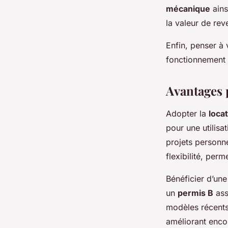
mécanique
ains
la valeur de rev
Enfin, penser à v
fonctionnement 
Avantages 
Adopter la
locat
pour une utilisa
projets personne
flexibilité, perm
Bénéficier d’un
un
permis B
ass
modèles récents
améliorant encor