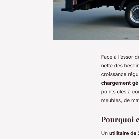
Face à l’essor 
nette des besoi
croissance régul
chargement gé
points clés à co
meubles, de mat
Pourquoi ch
Un
utilitaire d