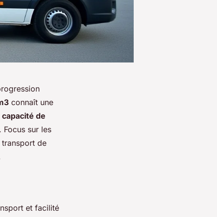
progression
0m3
connaît une
t
capacité de
. Focus sur les
u transport de
.
sport et facilité