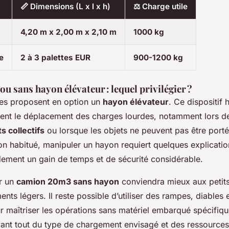
📏 Dimensions (L x l x h)
⚖️ Charge utile
4,20 m x 2,00 m x 2,10 m
1000 kg
e
2 à 3 palettes EUR
900-1200 kg
ou sans hayon élévateur : lequel privilégier ?
les proposent en option un
hayon élévateur
. Ce dispositif 
ment le déplacement des charges lourdes, notamment lors d
collectifs
ou lorsque les objets ne peuvent pas être porté
on habitué, manipuler un hayon requiert quelques explicatio
dement un gain de temps et de sécurité considérable.
er un
camion 20m3 sans hayon
conviendra mieux aux petit
s légers. Il reste possible d’utiliser des rampes, diables e
r maîtriser les opérations sans matériel embarqué spécifiqu
nt tout du type de chargement envisagé et des ressources