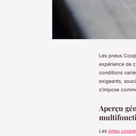
Les pneus Coope
expérience de co
conditions varié
exigeants, sou
s’impose comme 
Aperçu gén
multifonct
Les
pneu coope