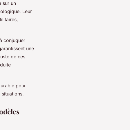
e sur un
nologique. Leur
litaires,
 à conjuguer
garantissent une
buste de ces
nduite
durable pour
 situations.
odèles