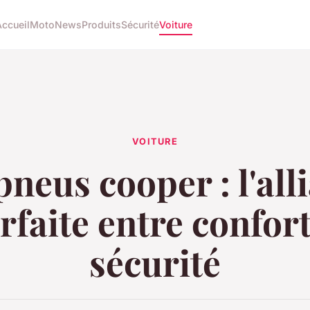
Accueil
Moto
News
Produits
Sécurité
Voiture
VOITURE
pneus cooper : l'all
rfaite entre confort
sécurité