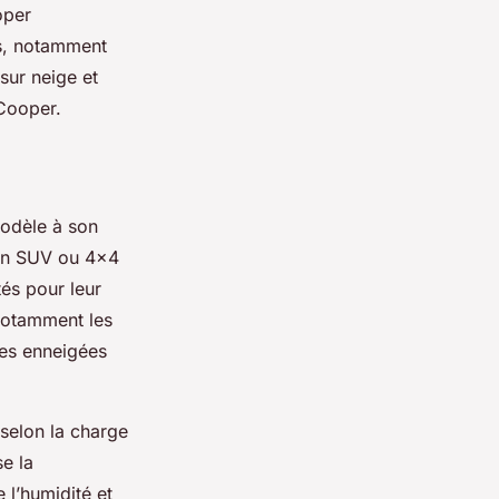
oper
ns, notamment
sur neige et
 Cooper.
 modèle à son
u’un SUV ou 4x4
és pour leur
 notamment les
es enneigées
 selon la charge
se la
 l’humidité et