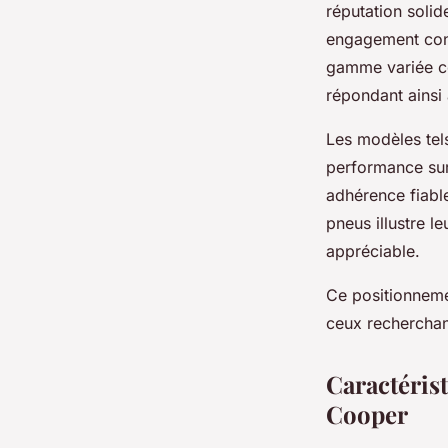
réputation solid
engagement cons
gamme variée cou
répondant ainsi
Les modèles tel
performance sur 
adhérence fiabl
pneus illustre l
appréciable.
Ce positionneme
ceux recherchant
Caractéris
Cooper