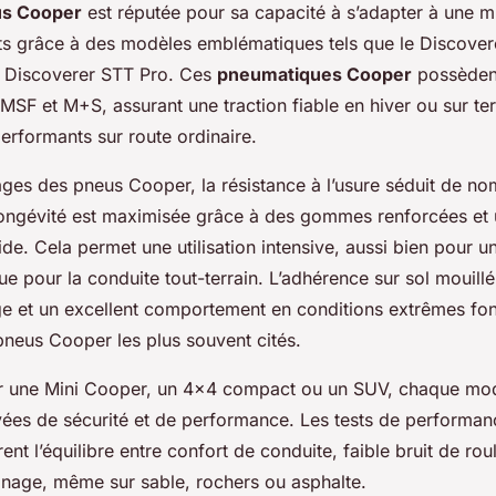
s Cooper
est réputée pour sa capacité à s’adapter à une m
s grâce à des modèles emblématiques tels que le Discover
e Discoverer STT Pro. Ces
pneumatiques Cooper
possèden
PMSF et M+S, assurant une traction fiable en hiver ou sur te
performants sur route ordinaire.
ages des pneus Cooper, la résistance à l’usure séduit de n
la longévité est maximisée grâce à des gommes renforcées et
ide. Cela permet une utilisation intensive, aussi bien pour 
que pour la conduite tout-terrain. L’adhérence sur sol mouill
age et un excellent comportement en conditions extrêmes fon
 pneus Cooper les plus souvent cités.
ur une Mini Cooper, un 4x4 compact ou un SUV, chaque mo
ées de sécurité et de performance. Les tests de performa
t l’équilibre entre confort de conduite, faible bruit de rou
einage, même sur sable, rochers ou asphalte.