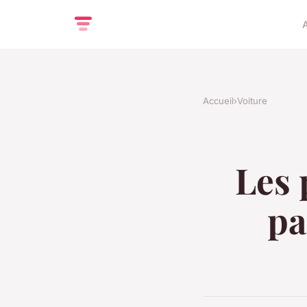
Accueil
›
Voiture
Les 
pa