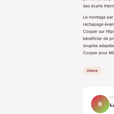
des écarts therm
Le montage par u
rechapage évent
Cooper sur htt
bénéficier de pr
souples adaptée
Cooper pour Mi
Voiture
EC
K
K