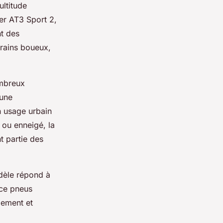
ultitude
er AT3 Sport 2,
t des
rrains boueux,
ombreux
 une
un usage urbain
é ou enneigé, la
t partie des
dèle répond à
nce pneus
lement et