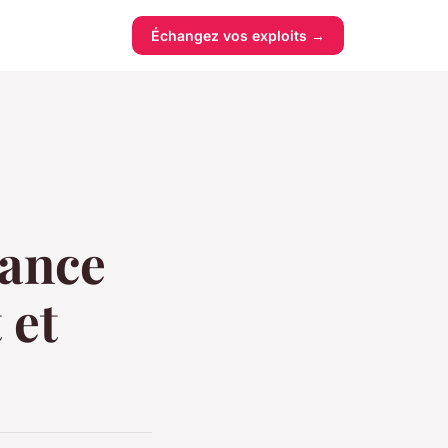
Échangez vos exploits →
iance
 et