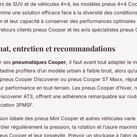
rs de SUV et de véhicules 4x4, les modèles pneus 4x4 Co
mme une solution efficace face à la diversité des conditio
on et leur capacité à conserver des performances optimales 
retours clients pneus Cooper et les avis spécialistes pneus
hat, entretien et recommandations
ir ses
pneumatiques Cooper
, il faut avant tout adapter le
itadine profitera d’un modèle urbain à faible bruit, alors q
 pneus Cooper Discoverer ou pneus Cooper ST Maxx, réput
eur performance en tout-terrain. Les pneus Cooper d’hiver,
scoverer AT3, offrent une adhérence remarquable sur rout
fication 3PMSF.
ion idéale des pneus Mini Cooper et autres véhicules varie
trôler régulièrement la pression, la rotation et l’usure maximi
s Cooper et leur longévité. Prévoir un stockage à l’abri de