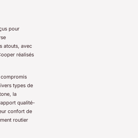
nçus pour
yse
s atouts, avec
Cooper réalisés
t compromis
ivers types de
one, la
apport qualité-
eur confort de
ment routier